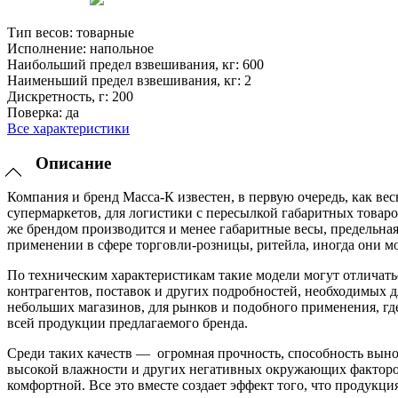
Тип весов:
товарные
Исполнение:
напольное
Наибольший предел взвешивания, кг:
600
Наименьший предел взвешивания, кг:
2
Дискретность, г:
200
Поверка:
да
Все характеристики
Описание
Компания и бренд Масса-К известен, в первую очередь, как в
супермаркетов, для логистики с пересылкой габаритных това
же брендом производится и менее габаритные весы, предельна
применении в сфере торговли-розницы, ритейла, иногда они м
По техническим характеристикам такие модели могут отличать
контрагентов, поставок и других подробностей, необходимых 
небольших магазинов, для рынков и подобного применения, гд
всей продукции предлагаемого бренда.
Среди таких качеств — огромная прочность, способность выно
высокой влажности и других негативных окружающих факторов
комфортной. Все это вместе создает эффект того, что продукц