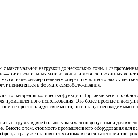
есы с максимальной нагрузкой до нескольких тонн. Платформенн
ров — от строительных материалов или металлопрокатных конст
я масса по весоизмерительным операциям для которых существен
огут применяться в формате самообслуживания.
ся с точки зрения количества функций. Торговые весы подобно
для промышленного использования. Это более простые и доступ
е они не просто найдут свое место, но и станут необходимыми 
сить нагрузку вдвое больше максимально допустимой для взвеши
. Вместе с тем, стоимость промышленного оборудования для ве
ия бренда сразу же становится «хитом» в своей категории товар