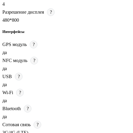
4
Разрешение дисплея
?
480*800
Интерфейсы
GPS модуль
?
да
NFC модуль
?
да
USB
?
да
Wi-Fi
?
да
Bluetooth
?
да
Сотовая связь
?
3G/4G (LTE)