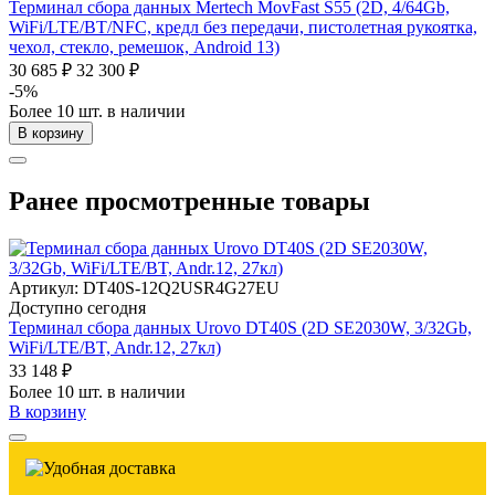
Терминал сбора данных Mertech MovFast S55 (2D, 4/64Gb,
WiFi/LTE/BT/NFC, кредл без передачи, пистолетная рукоятка,
чехол, стекло, ремешок, Android 13)
30 685 ₽
32 300 ₽
-5%
Более 10 шт. в наличии
В корзину
Ранее просмотренные товары
Артикул: DT40S-12Q2USR4G27EU
Доступно сегодня
Терминал сбора данных Urovo DT40S (2D SE2030W, 3/32Gb,
WiFi/LTE/BT, Andr.12, 27кл)
33 148 ₽
Более 10 шт. в наличии
В корзину