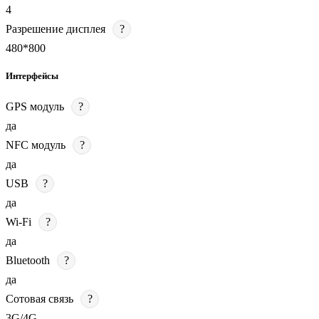
4
Разрешение дисплея
?
480*800
Интерфейсы
GPS модуль
?
да
NFC модуль
?
да
USB
?
да
Wi-Fi
?
да
Bluetooth
?
да
Сотовая связь
?
3G/4G