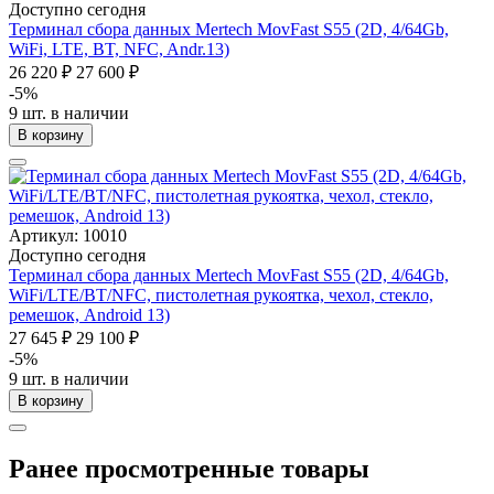
Доступно сегодня
Терминал сбора данных Mertech MovFast S55 (2D, 4/64Gb,
WiFi, LTE, BT, NFC, Andr.13)
26 220 ₽
27 600 ₽
-5%
9 шт. в наличии
В корзину
Артикул: 10010
Доступно сегодня
Терминал сбора данных Mertech MovFast S55 (2D, 4/64Gb,
WiFi/LTE/BT/NFC, пистолетная рукоятка, чехол, стекло,
ремешок, Android 13)
27 645 ₽
29 100 ₽
-5%
9 шт. в наличии
В корзину
Ранее просмотренные товары