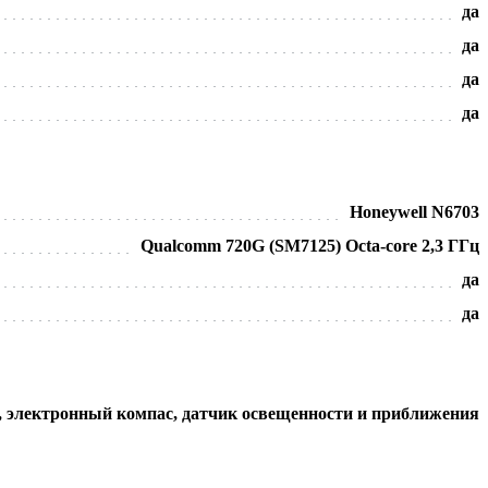
да
да
да
да
Honeywell N6703
Qualcomm 720G (SM7125) Octa-core 2,3 ГГц
да
да
р, электронный компас, датчик освещенности и приближения