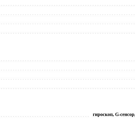
гироскоп, G-сенсо