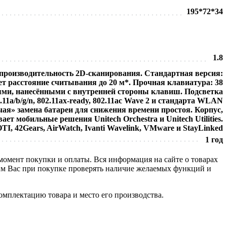
195*72*34
1.8
 производительность 2D-сканирования. Стандартная версия:
т расстояние считывания до 20 м*. Прочная клавиатура: 38
ниями, нанесёнными с внутренней стороны клавиш. Подсветка
1a/b/g/n, 802.11ax-ready, 802.11ac Wave 2 и стандарта WLAN
ая» замена батареи для снижения времени простоя. Корпус,
ет мобильные решения Unitech Orchestra и Unitech Utilities.
I, 42Gears, AirWatch, Ivanti Wavelink, VMware и StayLinked
1 год
 момент покупки и оплаты. Вся информация на сайте о товарах
сим Вас при покупке проверять наличие желаемых функций и
омплектацию товара и место его производства.