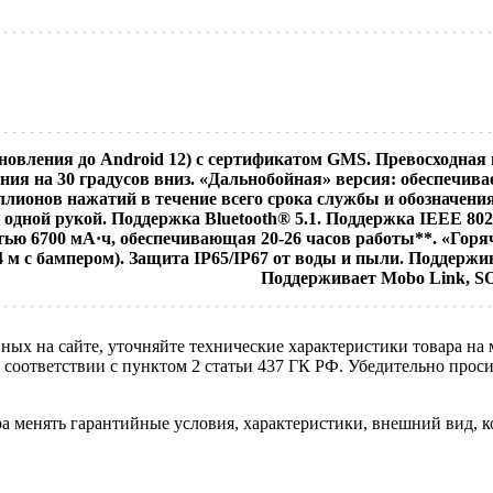
новления до Android 12) с сертификатом GMS. Превосходная
я на 30 градусов вниз. «Дальнобойная» версия: обеспечивае
миллионов нажатий в течение всего срока службы и обозначе
дной рукой. Поддержка Bluetooth® 5.1. Поддержка IEEE 802.1
ю 6700 мА·ч, обеспечивающая 20-26 часов работы**. «Горяч
 м с бампером). Защита IP65/IP67 от воды и пыли. Поддержива
Поддерживает Mobo Link, SOT
нных на сайте, уточняйте технические характеристики товара на
в соответствии с пунктом 2 статьи 437 ГК РФ. Убедительно про
ра менять гарантийные условия, характеристики, внешний вид, к