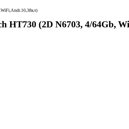
WiFi,Andr.10,38кл)
 HT730 (2D N6703, 4/64Gb, WiF