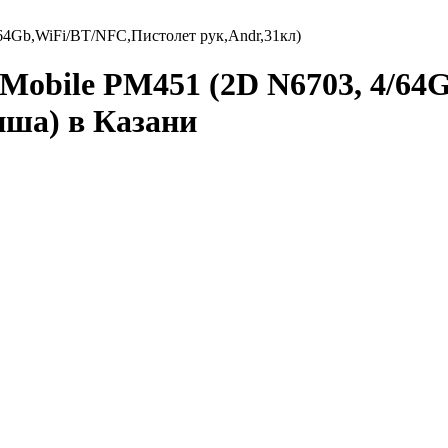
64Gb,WiFi/BT/NFC,Пистолет рук,Andr,31кл)
Mobile PM451 (2D N6703, 4/64
иша) в Казани