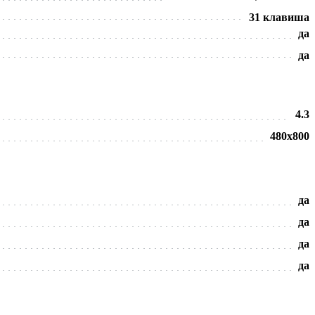
31 клавиша
да
да
4.3
480х800
да
да
да
да