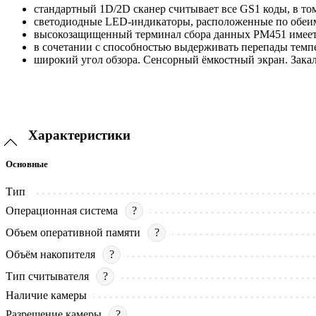
стандартный 1D/2D сканер считывает все GS1 коды, в то
светодиодные LED-индикаторы, расположенные по обеим
высокозащищенный терминал сбора данных РМ451 имеет к
в сочетании с способностью выдерживать перепады темпе
широкий угол обзора. Сенсорный ёмкостный экран. Закале
Характеристики
Основные
Тип
Операционная система
?
Объем оперативной памяти
?
Объём накопителя
?
Тип считывателя
?
Наличие камеры
Разрешение камеры
?