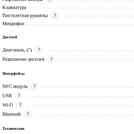
Клавиатура
Пистолетная рукоятка
?
Микрофон
Дисплей
Диагональ, (")
?
Разрешение дисплея
?
Интерфейсы
NFC модуль
?
USB
?
Wi-Fi
?
Bluetooth
?
Технические