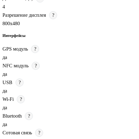
4
Разрешение дисплея
?
800х480
Интерфейсы
GPS модуль
?
да
NFC модуль
?
да
USB
?
да
Wi-Fi
?
да
Bluetooth
?
да
Сотовая связь
?