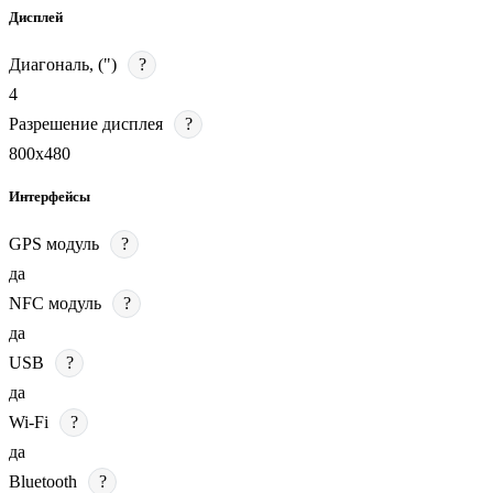
Дисплей
Диагональ, (")
?
4
Разрешение дисплея
?
800х480
Интерфейсы
GPS модуль
?
да
NFC модуль
?
да
USB
?
да
Wi-Fi
?
да
Bluetooth
?