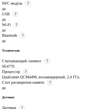
NFC модуль
?
да
USB
?
да
Wi-Fi
?
да
Bluetooth
?
да
Технические
Считывающий элемент
?
SE4770
Процессор
?
Qualcomm QCM4490, восьмиядерный, 2.4 ГГц
Слот расширения памяти
?
да
Датчики
Датчики
?