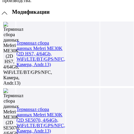
производства.
Модификации
Терминал сбора
данных Meferi ME30K
(2D HS7, 4/64Gb,
WiFi/LTE/BT/GPS/NFC,
Камера, Andr.13)
Терминал сбора
данных Meferi ME30K
(2D SE5070, 4/64Gb,
WiFi/LTE/BT/GPS/NFC,
Камера, Andr.13)