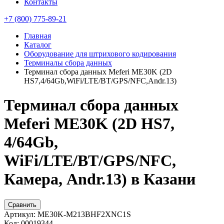
Контакты
+7 (800) 775-89-21
Главная
Каталог
Оборудование для штрихового кодирования
Терминалы сбора данных
Терминал сбора данных Meferi ME30K (2D
HS7,4/64Gb,WiFi/LTE/BT/GPS/NFC,Andr.13)
Терминал сбора данных
Meferi ME30K (2D HS7,
4/64Gb,
WiFi/LTE/BT/GPS/NFC,
Камера, Andr.13) в Казани
Сравнить
Артикул:
ME30K-M213BHF2XNC1S
Код:
00019344