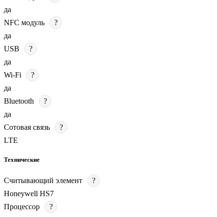
да
NFC модуль
?
да
USB
?
да
Wi-Fi
?
да
Bluetooth
?
да
Сотовая связь
?
LTE
Технические
Считывающий элемент
?
Honeywell HS7
Процессор
?