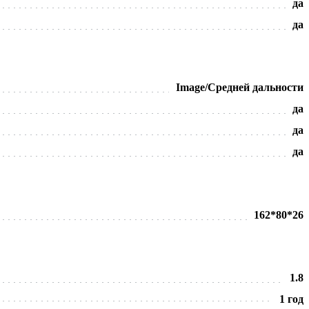
да
да
Image/Средней дальности
да
да
да
162*80*26
1.8
1 год