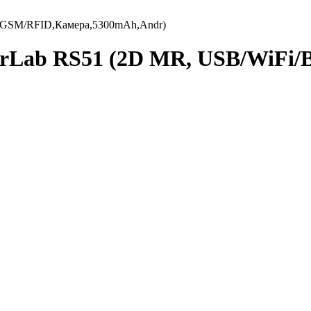
T/GSM/RFID,Камера,5300mAh,Andr)
rLab RS51 (2D MR, USB/WiFi/