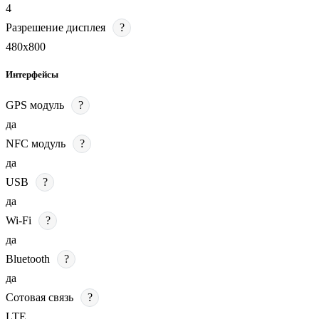
4
Разрешение дисплея
?
480х800
Интерфейсы
GPS модуль
?
да
NFC модуль
?
да
USB
?
да
Wi-Fi
?
да
Bluetooth
?
да
Сотовая связь
?
LTE