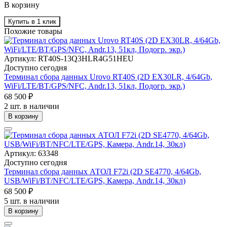
В корзину
Купить в 1 клик
Похожие товары
Артикул: RT40S-13Q3HLR4G51HEU
Доступно сегодня
Терминал сбора данных Urovo RT40S (2D EX30LR, 4/64Gb,
WiFi/LTE/BT/GPS/NFC, Andr.13, 51кл, Подогр. экр.)
68 500 ₽
2 шт. в наличии
В корзину
Артикул: 63348
Доступно сегодня
Терминал сбора данных АТОЛ F72i (2D SE4770, 4/64Gb,
USB/WiFi/BT/NFC/LTE/GPS, Камера, Andr.14, 30кл)
68 500 ₽
5 шт. в наличии
В корзину