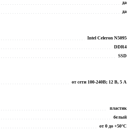
да
да
Intel Celeron N5095
DDR4
SSD
от сети 100-240В; 12 В, 5 А
пластик
белый
от 0 до +50°С