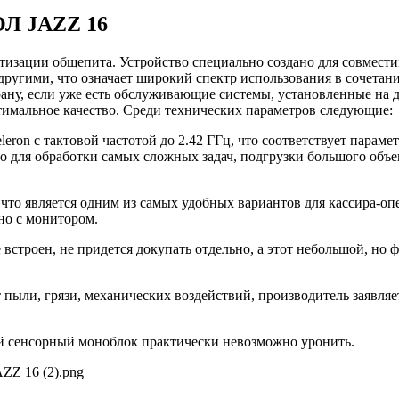
ОЛ JAZZ 16
атизации общепита. Устройство специально создано для совмес
и другими, что означает широкий спектр использования в сочетан
рану, если уже есть обслуживающие системы, установленные на
птимальное качество. Среди технических параметров следующие:
eron с тактовой частотой до 2.42 ГГц, что соответствует пара
чно для обработки самых сложных задач, подгрузки большого об
что является одним из самых удобных вариантов для кассира-опе
но с монитором.
 встроен, не придется докупать отдельно, а этот небольшой, но
пыли, грязи, механических воздействий, производитель заявляе
ой сенсорный моноблок практически невозможно уронить.