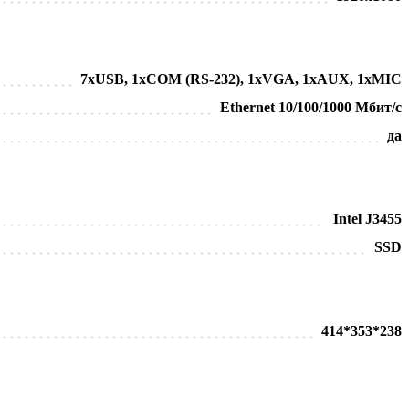
7хUSB, 1хCOM (RS-232), 1хVGA, 1хAUX, 1хMIC
Ethernet 10/100/1000 Мбит/с
да
Intel J3455
SSD
414*353*238