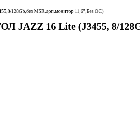
55,8/128Gb,без MSR,доп.монитор 11,6",Без ОС)
Л JAZZ 16 Lite (J3455, 8/128