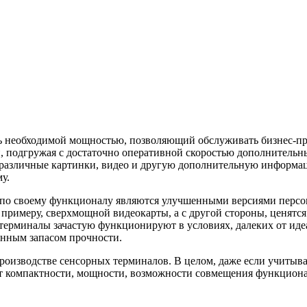
ать необходимой мощностью, позволяющий обслуживать бизнес-п
и, подгружая с достаточно оперативной скоростью дополнительн
е различные картинки, видео и другую дополнительную информац
у.
 по своему функционалу являются улучшенными версиями персо
примеру, сверхмощной видеокарты, а с другой стороны, ценятся 
 терминалы зачастую функционируют в условиях, далеких от иде
енным запасом прочности.
роизводстве сенсорных терминалов. В целом, даже если учитыва
чет компактности, мощности, возможности совмещения функциона