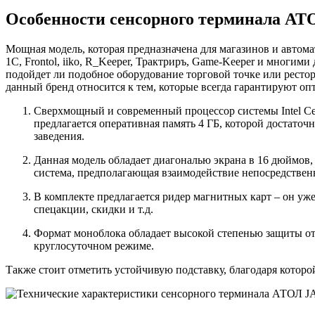
Особенности сенсорного терминала АТ
Мощная модель, которая предназначена для магазинов и автом
1С, Frontol, iiko, R_Keeper, Трактриръ, Game-Keeper и многим
подойдет ли подобное оборудование торговой точке или ресто
данный бренд относится к тем, которые всегда гарантируют о
Сверхмощный и современный процессор системы Intel Cel
предлагается оперативная память 4 ГБ, которой достато
заведения.
Данная модель обладает диагональю экрана в 16 дюймов, 
система, предполагающая взаимодействие непосредствен
В комплекте предлагается ридер магнитных карт – он уже
спецакции, скидки и т.д.
Формат моноблока обладает высокой степенью защиты от 
круглосуточном режиме.
Также стоит отметить устойчивую подставку, благодаря котор