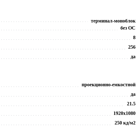
терминал-моноблок
без ОС
8
256
да
проекционно-емкостной
да
21.5
1920х1080
250 кд/м2