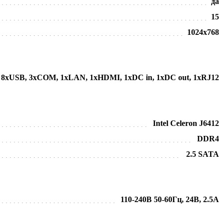
да
15
1024х768
8хUSB, 3хCOM, 1хLAN, 1xHDMI, 1хDC in, 1хDC out, 1хRJ12
Intel Celeron J6412
DDR4
2.5 SATA
110-240В 50-60Гц, 24В, 2.5А