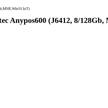
Gb,MSR,Win10 IoT)
c Anypos600 (J6412, 8/128Gb,