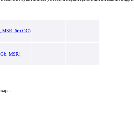
, MSR, без ОС)
0Gb, MSR)
вара.