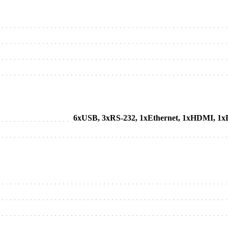
6xUSB, 3xRS-232, 1xEthernet, 1xHDMI, 1xD