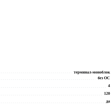
терминал-моноблок
без ОС
4
120
да