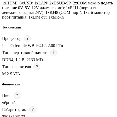
1хHDMI; 8хUSB; 1хLAN; 2хDSUB-9P (2хCOM можно подать
питание 0V, 5V, 12V джамперами); 1xRJ11 (порт для
денежного ящика 24V); 1хRJ48 (COM-порт); 1х2-й монитор
порт питания; 1хLine out; 1хMic-in
Технические
Процессор
?
Intel Celeron® WB-J6412, 2.00 ГГц
Тип оперативной памяти
?
DDR4, 1.2 В, 2133 МГц
Тип накопителя
?
M.2 SATA
Физические
Цвет
?
чёрный
Габариты, мм
?
350*350*173