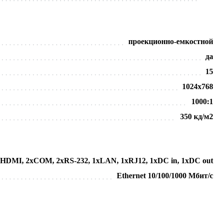
проекционно-емкостной
да
15
1024х768
1000:1
350 кд/м2
1хHDMI, 2хCOM, 2хRS-232, 1хLAN, 1хRJ12, 1хDC in, 1хDC out
Ethernet 10/100/1000 Мбит/с