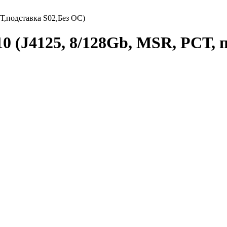
,подставка S02,Без ОС)
 (J4125, 8/128Gb, MSR, РСТ, п