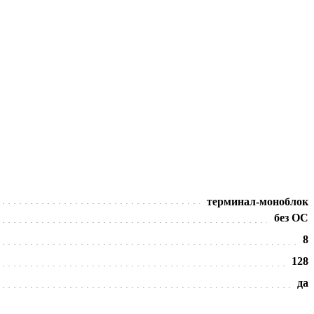
терминал-моноблок
без ОС
8
128
да