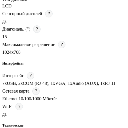
LCD
Сенсорный дисплей
?
да
Диагональ, (")
?
15
Максимальное разрешение
?
1024х768
Интерфейсы
Интерфейс
?
7хUSB, 2хCOM (RJ-48), 1хVGA, 1хAudio (AUX), 1хRJ-11
Сетевая карта
?
Ethernet 10/100/1000 Мбит/с
Wi-Fi
?
да
Технические