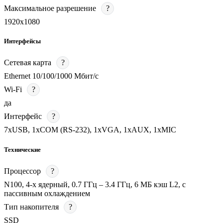
Максимальное разрешение
?
1920х1080
Интерфейсы
Сетевая карта
?
Ethernet 10/100/1000 Мбит/с
Wi-Fi
?
да
Интерфейс
?
7хUSB, 1хCOM (RS-232), 1хVGA, 1хAUX, 1хMIC
Технические
Процессор
?
N100, 4-х ядерный, 0.7 ГГц – 3.4 ГГц, 6 МБ кэш L2, с
пассивным охлаждением
Тип накопителя
?
SSD