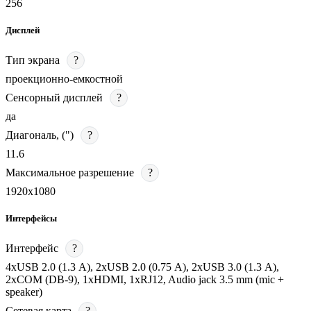
256
Дисплей
Тип экрана
?
проекционно-емкостной
Сенсорный дисплей
?
да
Диагональ, (")
?
11.6
Максимальное разрешение
?
1920х1080
Интерфейсы
Интерфейс
?
4хUSB 2.0 (1.3 А), 2хUSB 2.0 (0.75 А), 2хUSB 3.0 (1.3 А),
2хCOM (DB-9), 1хHDMI, 1хRJ12, Audio jack 3.5 mm (mic +
speaker)
Сетевая карта
?