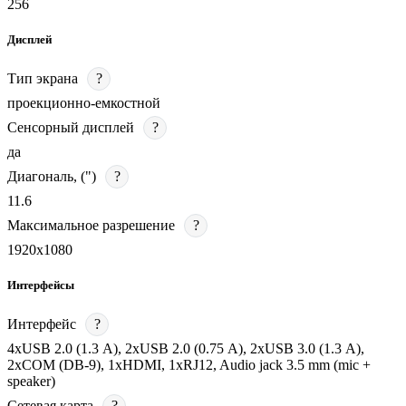
256
Дисплей
Тип экрана
?
проекционно-емкостной
Сенсорный дисплей
?
да
Диагональ, (")
?
11.6
Максимальное разрешение
?
1920х1080
Интерфейсы
Интерфейс
?
4хUSB 2.0 (1.3 А), 2хUSB 2.0 (0.75 А), 2хUSB 3.0 (1.3 А),
2хCOM (DB-9), 1хHDMI, 1хRJ12, Audio jack 3.5 mm (mic +
speaker)
Сетевая карта
?