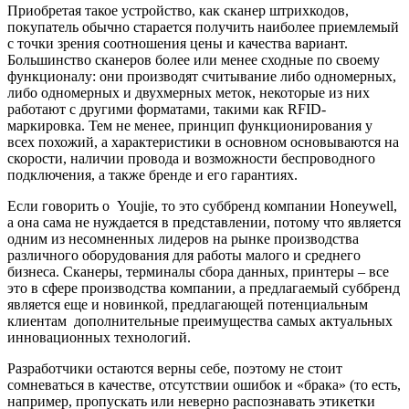
Приобретая такое устройство, как сканер штрихкодов,
покупатель обычно старается получить наиболее приемлемый
с точки зрения соотношения цены и качества вариант.
Большинство сканеров более или менее сходные по своему
функционалу: они производят считывание либо одномерных,
либо одномерных и двухмерных меток, некоторые из них
работают с другими форматами, такими как RFID-
маркировка. Тем не менее, принцип функционирования у
всех похожий, а характеристики в основном основываются на
скорости, наличии провода и возможности беспроводного
подключения, а также бренде и его гарантиях.
Если говорить о Youjie, то это суббренд компании Honeywell,
а она сама не нуждается в представлении, потому что является
одним из несомненных лидеров на рынке производства
различного оборудования для работы малого и среднего
бизнеса. Сканеры, терминалы сбора данных, принтеры – все
это в сфере производства компании, а предлагаемый суббренд
является еще и новинкой, предлагающей потенциальным
клиентам дополнительные преимущества самых актуальных
инновационных технологий.
Разработчики остаются верны себе, поэтому не стоит
сомневаться в качестве, отсутствии ошибок и «брака» (то есть,
например, пропускать или неверно распознавать этикетки