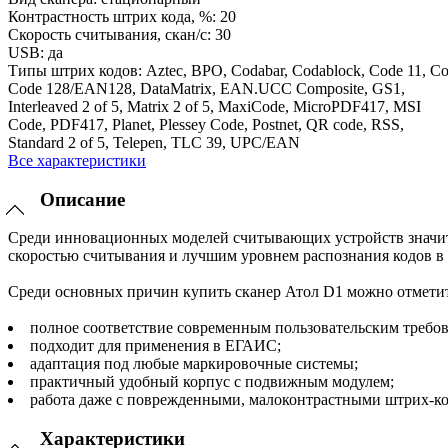
Контрастность штрих кода, %:
20
Скорость считывания, скан/с:
30
USB:
да
Типы штрих кодов:
Aztec, BPO, Codabar, Codablock, Code 11, Co
Code 128/EAN128, DataMatrix, EAN.UCC Composite, GS1,
Interleaved 2 of 5, Matrix 2 of 5, MaxiCode, MicroPDF417, MSI
Code, PDF417, Planet, Plessey Code, Postnet, QR code, RSS,
Standard 2 of 5, Telepen, TLC 39, UPC/EAN
Все характеристики
Описание
Среди инновационных моделей считывающих устройств значите
скоростью считывания и лучшим уровнем распознания кодов в 
Среди основных причин купить сканер Атол D1 можно отметит
полное соответствие современным пользовательским требо
подходит для применения в ЕГАИС;
адаптация под любые маркировочные системы;
практичный удобный корпус с подвижным модулем;
работа даже с поврежденными, малоконтрастными штрих-ко
Характеристики