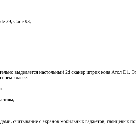
de 39, Code 93,
льно выделяется настольный 2d сканер штрих кода Атол D1. Эт
своем классе.
ь:
ваниям;
дами, считывание с экранов мобильных гаджетов, глянцевых по