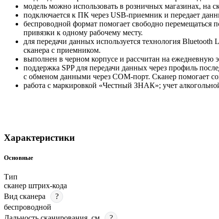
модель можно использовать в розничных магазинах, на ск
подключается к ПК через USB-приемник и передает данны
беспроводной формат помогает свободно перемещаться по 
привязки к одному рабочему месту.
для передачи данных используется технология Bluetooth
сканера с приемником.
выполнен в черном корпусе и рассчитан на ежедневную э
поддержка SPP для передачи данных через профиль посл
с обменом данными через COM-порт. Сканер помогает со
работа с маркировкой «Честный ЗНАК»; учет алкогольн
Характеристики
Основные
Тип
сканер штрих-кода
Вид сканера
?
беспроводной
Дальность сканирования, см
?