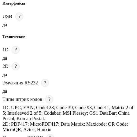
Интерфейсы
USB
?
да
Технические
1D
?
да
2D
?
да
Эмуляция RS232
?
да
Типы штрих кодов
?
1D: UPC; EAN; Code128; Code 39; Code 93; Code11; Matrix 2 of
5; Interleaved 2 of 5; Codabar; MSI Plessey; GS1 DataBar; China
Postal; Korean Postal.
2D: PDF417; MicroPDF417; Data Matrix; Maxicode; QR Code;
MicroQR; Aztec; Hanxin