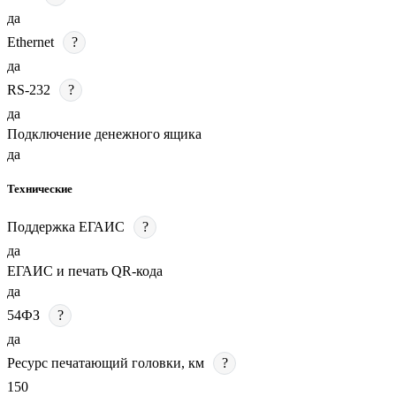
да
Ethernet
?
да
RS-232
?
да
Подключение денежного ящика
да
Технические
Поддержка ЕГАИС
?
да
ЕГАИС и печать QR-кода
да
54ФЗ
?
да
Ресурс печатающий головки, км
?
150