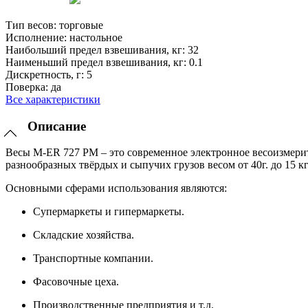
Тип весов:
торговые
Исполнение:
настольное
Наибольший предел взвешивания, кг:
32
Наименьший предел взвешивания, кг:
0.1
Дискретность, г:
5
Поверка:
да
Все характеристики
Описание
Весы M-ER 727 PM – это современное электронное весоизмерит
разнообразных твёрдых и сыпучих грузов весом от 40г. до 15 к
Основными сферами использования являются:
Супермаркеты и гипермаркеты.
Складские хозяйства.
Транспортные компании.
Фасовочные цеха.
Производственные предприятия и т.д.