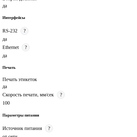
да
Интерфейсы
RS-232
?
да
Ethernet
?
да
Печать
Печать этикеток
да
Скорость печати, мм/сек
?
100
Параметры питания
Источник питания
?
от сети