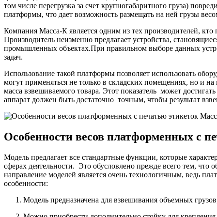
том числе перегрузка за счет крупногабаритного груза) повр
платформы, что дает возможность размещать на ней грузы весо
Компания Масса-К является одним из тех производителей, кт
Производитель неизменно предлагает устройства, становящиеся
промышленных объектах.При правильном выборе данных устрой
задач.
Использование такой платформы позволяет использовать оборуд
могут применяться не только в складских помещениях, но и н
масса взвешиваемого товара. Этот показатель может достигат
аппарат должен быть достаточно точным, чтобы результат вз
Особенности весов платформенных с п
Модель предлагает все стандартные функции, которые характе
сферах деятельности. Это обусловлено прежде всего тем, что
направление моделей является очень технологичным, ведь пла
особенности:
Модель предназначена для взвешивания объемных грузов
Можно приобрести дополнительно стойку для крепления