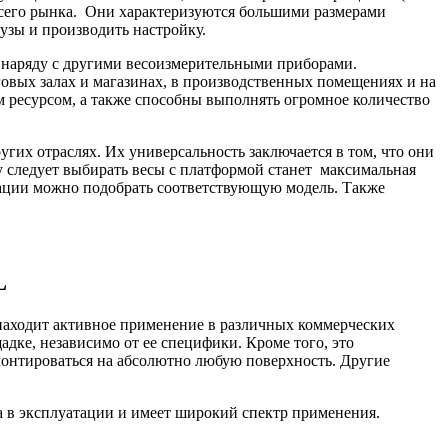
 всего рынка. Они характеризуются большими размерами
рузы и производить настройку.
в наряду с другими весоизмерительными приборами.
говых залах и магазинах, в производственных помещениях и на
ресурсом, а также способны выполнять огромное количество
гих отраслях. Их универсальность заключается в том, что они
у следует выбирать весы с платформой станет максимальная
тации можно подобрать соответствующую модель. Также
L
 находит активное применение в различных коммерческих
дке, независимо от ее специфики. Кроме того, это
монтироваться на абсолютно любую поверхность. Другие
а в эксплуатации и имеет широкий спектр применения.