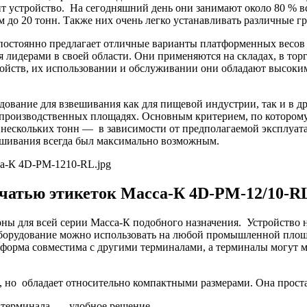
едит устройство. На сегодняшний день они занимают около 80 %
м до 20 тонн. Также них очень легко устанавливать различные г
о постоянно предлагает отличные варианты платформенных весо
 лидерами в своей области. Они применяются на складах, в тор
ств, их использовании и обслуживании они обладают высоким 
ование для взвешивания как для пищевой индустрии, так и в дру
а производственных площадях. Основным критерием, по котором
ь нескольких тонн — в зависимости от предполагаемой эксплуа
вешивания всегда был максимально возможным.
ечатью этикеток Масса-К 4D-PM-12/10-R
рны для всей серии Масса-К подобного назначения. Устройство
 оборудование можно использовать на любой промышленной площа
тформа совместима с другими терминалами, а терминалы могут 
, но обладает относительно компактными размерами. Она прост
 терминала — удобное решение.