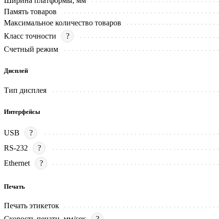
Ширина платформы, мм
Память товаров
Максимальное количество товаров
Класс точности
?
Счетный режим
Дисплей
Тип дисплея
Интерфейсы
USB
?
RS-232
?
Ethernet
?
Печать
Печать этикеток
Скорость печати, мм/сек
?