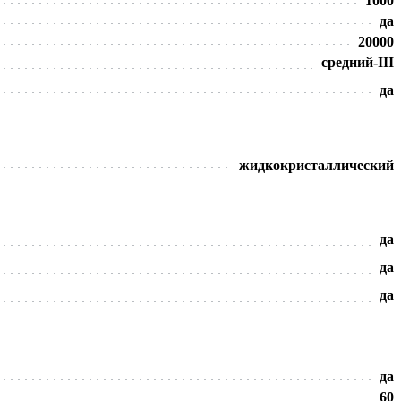
1000
да
20000
средний-III
да
жидкокристаллический
да
да
да
да
60