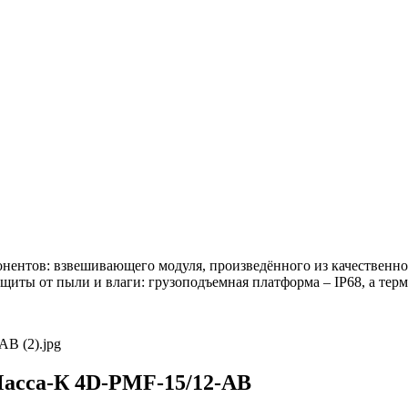
нентов: взвешивающего модуля, произведённого из качественной
ты от пыли и влаги: грузоподъемная платформа – IP68, а терми
асса-К 4D-PMF-15/12-AB