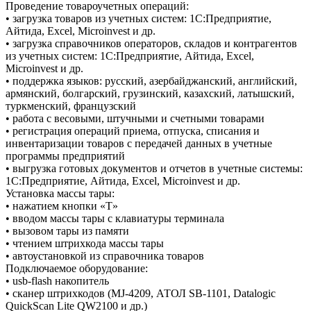
Проведение товароучетных операций:
• загрузка товаров из учетных систем: 1С:Предприятие,
Айтида, Excel, Microinvest и др.
• загрузка справочников операторов, складов и контрагентов
из учетных систем: 1С:Предприятие, Айтида, Excel,
Microinvest и др.
• поддержка языков: русский, азербайджанский, английский,
армянский, болгарский, грузинский, казахский, латышский,
туркменский, французский
• работа с весовыми, штучными и счетными товарами
• регистрация операций приема, отпуска, списания и
инвентаризации товаров с передачей данных в учетные
программы предприятий
• выгрузка готовых документов и отчетов в учетные системы:
1С:Предприятие, Айтида, Excel, Microinvest и др.
Установка массы тары:
• нажатием кнопки «T»
• вводом массы тары с клавиатуры терминала
• вызовом тары из памяти
• чтением штрихкода массы тары
• автоустановкой из справочника товаров
Подключаемое оборудование:
• usb-flash накопитель
• сканер штрихкодов (MJ-4209, АТОЛ SB-1101, Datalogic
QuickScan Lite QW2100 и др.)