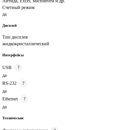
Айтида, Excel, Microinvest и др.
Счетный режим
да
Дисплей
Тип дисплея
жидкокристаллический
Интерфейсы
USB
?
да
RS-232
?
да
Ethernet
?
да
Технические