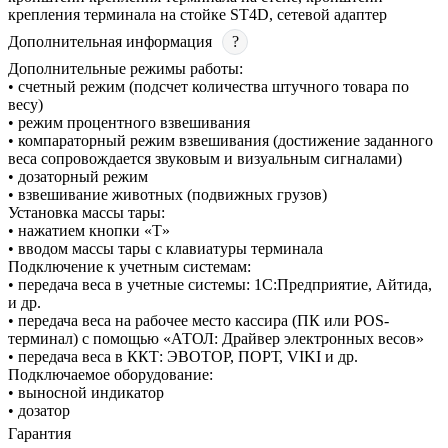
крепления терминала на стойке ST4D, сетевой адаптер
Дополнительная информация
?
Дополнительные режимы работы:
• счетный режим (подсчет количества штучного товара по
весу)
• режим процентного взвешивания
• компараторный режим взвешивания (достижение заданного
веса сопровождается звуковым и визуальным сигналами)
• дозаторный режим
• взвешивание животных (подвижных грузов)
Установка массы тары:
• нажатием кнопки «T»
• вводом массы тары с клавиатуры терминала
Подключение к учетным системам:
• передача веса в учетные системы: 1С:Предприятие, Айтида,
и др.
• передача веса на рабочее место кассира (ПК или POS-
терминал) с помощью «АТОЛ: Драйвер электронных весов»
• передача веса в ККТ: ЭВОТОР, ПОРТ, VIKI и др.
Подключаемое оборудование:
• выносной индикатор
• дозатор
Гарантия