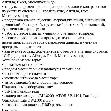
Айтида, Excel, Microinvest и др.
• загрузка справочников операторов, складов и контрагентов
из учетных систем: 1С:Предприятие, Айтида, Excel,
Microinvest и др.
• поддержка языков: русский, азербайджанский, английский,
армянский, болгарский, грузинский, казахский, латышский,
туркменский, французский
• работа с весовыми, штучными и счетными товарами
• регистрация операций приема, отпуска, списания и
инвентаризации товаров с передачей данных в учетные
программы предприятий
• выгрузка готовых документов и отчетов в учетные системы:
1С:Предприятие, Айтида, Excel, Microinvest и др.
Установка массы тары:
• нажатием кнопки «T»
• вводом массы тары с клавиатуры терминала
• вызовом тары из памяти
• чтением штрихкода массы тары
• автоустановкой из справочника товаров
Подключаемое оборудование:
• usb-flash накопитель
• сканер штрихкодов (MJ-4209, АТОЛ SB-1101, Datalogic
QuickScan Lite QW2100 и др.)
• выносной индикатор DI4D (промышлен
Гарантия