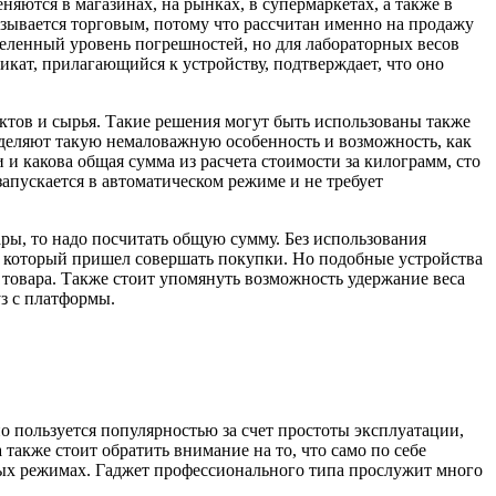
ются в магазинах, на рынках, в супермаркетах, а также в
зывается торговым, потому что рассчитан именно на продажу
еделенный уровень погрешностей, но для лабораторных весов
кат, прилагающийся к устройству, подтверждает, что оно
уктов и сырья. Такие решения могут быть использованы также
ыделяют такую немаловажную особенность и возможность, как
 и какова общая сумма из расчета стоимости за килограмм, сто
 запускается в автоматическом режиме и не требует
ы, то надо посчитать общую сумму. Без использования
а, который пришел совершать покупки. Но подобные устройства
товара. Также стоит упомянуть возможность удержание веса
уз с платформы.
о пользуется популярностью за счет простоты эксплуатации,
акже стоит обратить внимание на то, что само по себе
ых режимах. Гаджет профессионального типа прослужит много