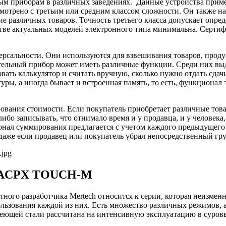
м приборам в различных заведениях. Данные устройства применя
отрено с третьим или средним классом сложности. Он также на
ние различных товаров. Точность третьего класса допускает опр
тве актуальных моделей электронного типа минимальна. Сертифи
версальности. Они используются для взвешивания товаров, прод
рительный прибор может иметь различные функции. Среди них в
вать калькулятор и считать вручную, сколько нужно отдать сдачи
туры, а иногда бывает и встроенная память, то есть, функционал
ания стоимости. Если покупатель приобретает различные товар
либо записывать, что отнимало время и у продавца, и у человек
нал суммирования предлагается с учетом каждого предыдущего 
 даже если продавец или покупатель убрал непосредственный гр
28 ACPX TOUCH-M
ного разработчика Mertech относится к серии, которая неизменн
зования каждой из них. Есть множество различных режимов, а т
веющей стали рассчитана на интенсивную эксплуатацию в суров