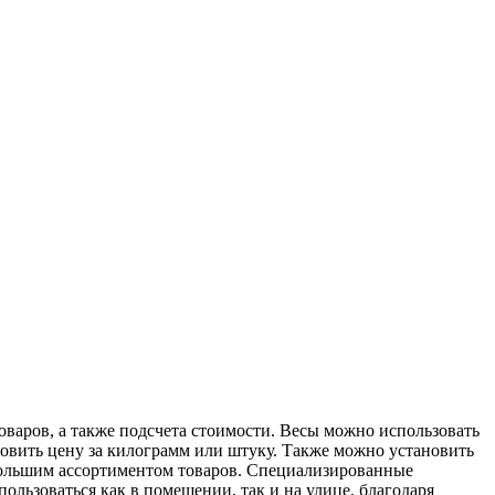
варов, а также подсчета стоимости. Весы можно использовать
новить цену за килограмм или штуку. Также можно установить
 с большим ассортиментом товаров. Специализированные
ользоваться как в помещении, так и на улице, благодаря