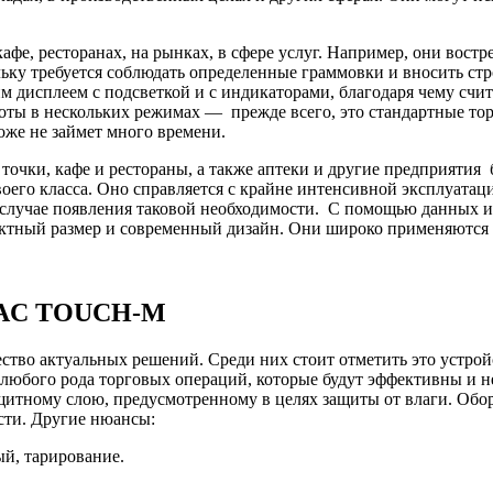
кафе, ресторанах, на рынках, в сфере услуг. Например, они вос
льку требуется соблюдать определенные граммовки и вносить ст
дисплеем с подсветкой и с индикаторами, благодаря чему счит
ты в нескольких режимах — прежде всего, это стандартные то
оже не займет много времени.
очки, кафе и рестораны, а также аптеки и другие предприятия б
воего класса. Оно справляется с крайне интенсивной эксплуатац
случае появления таковой необходимости. С помощью данных из
ктный размер и современный дизайн. Они широко применяются д
8 AC TOUCH-M
ство актуальных решений. Среди них стоит отметить это устрой
 любого рода торговых операций, которые будут эффективны и 
ащитному слою, предусмотренному в целях защиты от влаги. О
ости. Другие нюансы:
й, тарирование.