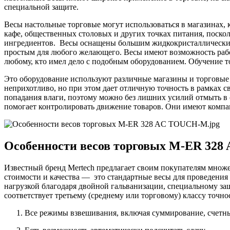
специальной защите.
Весы настольные торговые могут использоваться в магазинах, 
кафе, общественных столовых и других точках питания, поско
ингредиентов. Весы оснащены большим жидкокристаллическим 
простым для любого желающего. Весы имеют возможность рабо
любому, кто имел дело с подобным оборудованием. Обучение т
Это оборудование используют различные магазины и торговые т
неприхотливо, но при этом дает отличную точность в рамках с
попадания влаги, поэтому можно без лишних усилий отмыть в 
помогает контролировать движение товаров. Они имеют компа
Особенности весов торговых M-ER 32
Известный бренд Mertech предлагает своим покупателям множе
стоимости и качества — это стандартные весы для проведения
нагрузкой благодаря двойной гальванизации, специальному з
соответствует третьему (среднему или торговому) классу точн
Все режимы взвешивания, включая суммирование, счетны