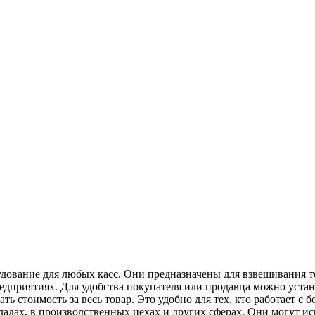
ование для любых касс. Они предназначены для взвешивания то
предприятиях. Для удобства покупателя или продавца можно уста
вать стоимость за весь товар. Это удобно для тех, кто работает
адах, в производственных цехах и других сферах. Они могут исп