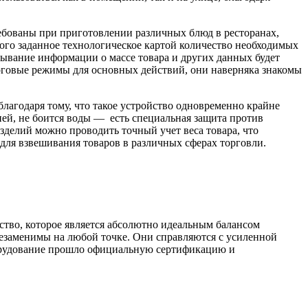
требованы при приготовлении различных блюд в ресторанах,
рого заданное технологическое картой количество необходимых
ывание информации о массе товара и других данных будет
рговые режимы для основных действий, они наверняка знакомы
лагодаря тому, что такое устройство одновременно крайне
ией, не боится воды — есть специальная защита против
делий можно проводить точный учет веса товара, что
ля взвешивания товаров в различных сферах торговли.
ство, которое является абсолютно идеальным балансом
незаменимы на любой точке. Они справляются с усиленной
борудование прошло официальную сертификацию и