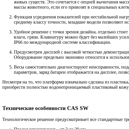
живых существ. Это сочетается с опцией вычитания массы
массы животного, если его привозят в специальных клет
Функция усреднения показателей при нестабильной нагру
среднему классу точности, младшие модели позволяют ис
Удобное решение с точки зрения дизайна, отдельно стои
влаги, грязи. Клавиатуру можно будет без малейших усил
IP66 по международной системе классификации.
Предусмотрен дисплей с высокой четкостью демонстрации 
Оборудование предельно экономно относится к использов
Весы самостоятельно диагностируют неисправности, под
параметров, заряд батареи отображается на дисплее, позв
Несмотря на то, что платформа изначально сделана из пласти
приобрести полностью водонепроницаемый пластиковый кожух, 
Технические особенности CAS SW
Технологическое решение предусматривает все стандартные тр