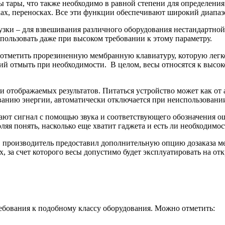
 тары, что также необходимо в равной степени для определения
ках, переносках. Все эти функции обеспечивают широкий диапаз
зки – для взвешивания различного оборудования нестандартной 
пользовать даже при высоком требовании к этому параметру.
т отметить прорезиненную мембранную клавиатуру, которую легко
ий отмыть при необходимости. В целом, весы относятся к высоко
отображаемых результатов. Питаться устройство может как от ад
анию энергии, автоматически отключается при неиспользовании
ают сигнал с помощью звука и соответствующего обозначения о
оляя понять, насколько еще хватит гаджета и есть ли необходимос
ка, производитель предоставил дополнительную опцию дозаказа
за счет которого весы допустимо будет эксплуатировать на отк
ебования к подобному классу оборудования. Можно отметить: