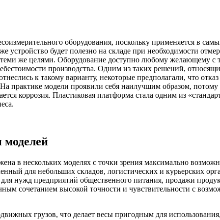
соизмерительного оборудования, поскольку применяется в самы
кже устройство будет полезно на складе при необходимости отме
 с теми же целями. Оборудование доступно любому желающему с 
ебестоимости производства. Одним из таких решений, относящи
тнеслись к такому варианту, некоторые предполагали, что отка
. На практике модели проявили себя наилучшим образом, потому 
ется коррозия. Пластиковая платформа стала одним из «стандарт
еса.
 моделей
ена в нескольких моделях с точки зрения максимально возможн
аченный для небольших складов, логистических и курьерских ор
 для нужд предприятий общественного питания, продажи продукт
 удачным сочетанием высокой точности и чувствительности с воз
вижных грузов, что делает весы пригодным для использования,