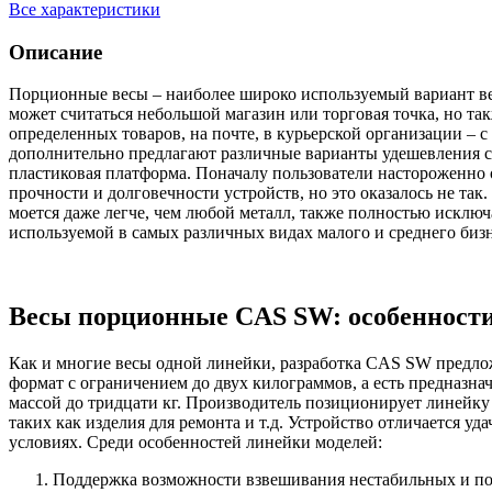
Все характеристики
Описание
Порционные весы – наиболее широко используемый вариант ве
может считаться небольшой магазин или торговая точка, но та
определенных товаров, на почте, в курьерской организации –
дополнительно предлагают различные варианты удешевления с
пластиковая платформа. Поначалу пользователи настороженно о
прочности и долговечности устройств, но это оказалось не так
моется даже легче, чем любой металл, также полностью исключа
используемой в самых различных видах малого и среднего бизн
Весы порционные CAS SW: особенности
Как и многие весы одной линейки, разработка CAS SW предлож
формат с ограничением до двух килограммов, а есть предназн
массой до тридцати кг. Производитель позиционирует линейку
таких как изделия для ремонта и т.д. Устройство отличается
условиях. Среди особенностей линейки моделей:
Поддержка возможности взвешивания нестабильных и под