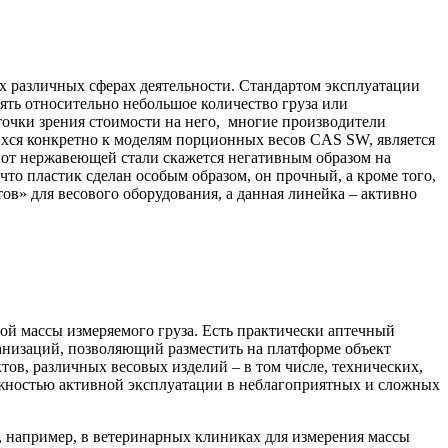
х различных сферах деятельности. Стандартом эксплуатации
рять относительно небольшое количество груза или
точки зрения стоимости на него, многие производители
хся конкретно к моделям порционных весов CAS SW, является
з от нержавеющей стали скажется негативным образом на
что пластик сделан особым образом, он прочный, а кроме того,
ов» для весового оборудования, а данная линейка – активно
ой массы измеряемого груза. Есть практически аптечный
ганизаций, позволяющий разместить на платформе объект
ов, различных весовых изделий – в том числе, технических,
можностью активной эксплуатации в неблагоприятных и сложных
 например, в ветеринарных клиниках для измерения массы