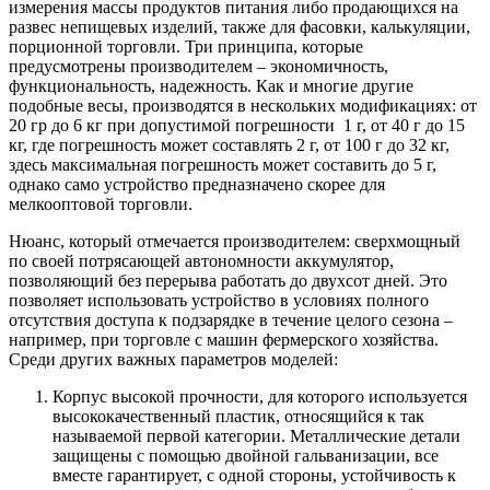
измерения массы продуктов питания либо продающихся на
развес непищевых изделий, также для фасовки, калькуляции,
порционной торговли. Три принципа, которые
предусмотрены производителем – экономичность,
функциональность, надежность. Как и многие другие
подобные весы, производятся в нескольких модификациях: от
20 гр до 6 кг при допустимой погрешности 1 г, от 40 г до 15
кг, где погрешность может составлять 2 г, от 100 г до 32 кг,
здесь максимальная погрешность может составить до 5 г,
однако само устройство предназначено скорее для
мелкооптовой торговли.
Нюанс, который отмечается производителем: сверхмощный
по своей потрясающей автономности аккумулятор,
позволяющий без перерыва работать до двухсот дней. Это
позволяет использовать устройство в условиях полного
отсутствия доступа к подзарядке в течение целого сезона –
например, при торговле с машин фермерского хозяйства.
Среди других важных параметров моделей:
Корпус высокой прочности, для которого используется
высококачественный пластик, относящийся к так
называемой первой категории. Металлические детали
защищены с помощью двойной гальванизации, все
вместе гарантирует, с одной стороны, устойчивость к