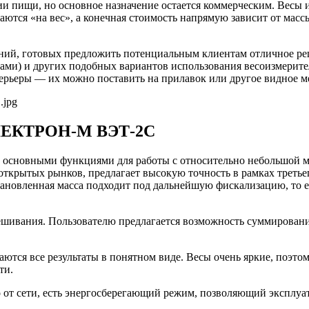
ии пищи, но основное назначение остается коммерческим. Весы 
аются «на вес», а конечная стоимость напрямую зависит от масс
ий, готовых предложить потенциальным клиентам отличное реше
зами) и других подобных вариантов использования весоизмерите
ерьеры — их можно поставить на прилавок или другое видное м
ЭЛЕКТРОН-М ВЭТ-2С
 основными функциями для работы с относительно небольшой ма
открытых рынков, предлагает высокую точность в рамках третьег
становленная масса подходит под дальнейшую фискализацию, то
шивания. Пользователю предлагается возможность суммирования
тся все результаты в понятном виде. Весы очень яркие, поэтом
ти.
 от сети, есть энергосберегающий режим, позволяющий эксплуат