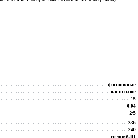
фасовочные
настольное
15
0.04
2/5
336
240
средний-III