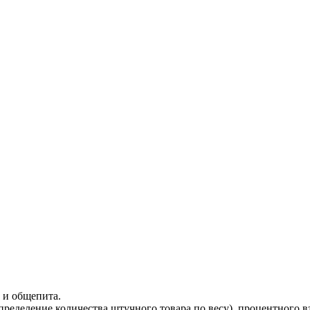
 и общепита.
ределение количества штучного товара по весу), процентного 