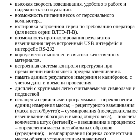
высокая скорость взвешивания, удобство в работе и
надежность эксплуатации.
возможность питания весов от персонального
компьютера.
юстировка встроенной гирей по требованию оператора
(для весов серии ВЛТЭ-П-В).
возможность протоколирования результатов
взвешивания через встроенный USB-интерфейс и
интерфейс RS-232.
корпус весов выполнен из высоко качественных
материалов.
встроенная система контроля перегрузки при
превышении наибольшего предела взвешивания.
память данных результатов измерения и калибровок, с
учетом даты и времени проведения.
дисплей с крупными легко считываемыми символами и
подсветкой.
оснащены сервисными программами: – переключения
единиц измерения массы; – рецептурного взвешивания
(масса нетто/брутто); – суммирования (последовательное
взвешивание образцов и вывод общего веса); – подсчета
количества штук (деталей); – взвешивания в процентах;
– определения массы нестабильных образцов
(усреднение); – компарирования (оценка соответствия
массы образца установленным значениям).