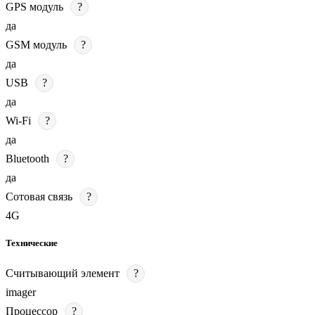
GPS модуль
?
да
GSM модуль
?
да
USB
?
да
Wi-Fi
?
да
Bluetooth
?
да
Сотовая связь
?
4G
Технические
Считывающий элемент
?
imager
Процессор
?