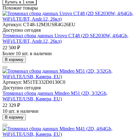
Купить в 1 клик
Похожие товары
Артикул: CT48-12M3USR4G26EU
Доступно сегодня
Терминал сбора данных Urovo CT48 (2D SE2030W, 4/64Gb,
WiFi/LTE/BT, Andr.12, 26кл)
22 500 ₽
Более 10 шт. в наличии
В корзину
Артикул: M51TE332D0130C0
Доступно сегодня
Терминал сбора данных Mindeo M51 (2D, 3/32Gb,
WiFi/LTE/USB, Камера, EU)
22 329 ₽
10 шт. в наличии
В корзину