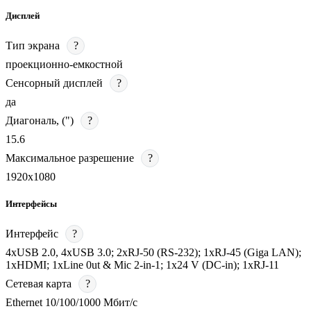
Дисплей
Тип экрана
?
проекционно-емкостной
Сенсорный дисплей
?
да
Диагональ, (")
?
15.6
Максимальное разрешение
?
1920х1080
Интерфейсы
Интерфейс
?
4хUSB 2.0, 4хUSB 3.0; 2хRJ-50 (RS-232); 1хRJ-45 (Giga LAN);
1хHDMI; 1хLine 0ut & Mic 2-in-1; 1х24 V (DC-in); 1хRJ-11
Сетевая карта
?
Ethernet 10/100/1000 Мбит/с