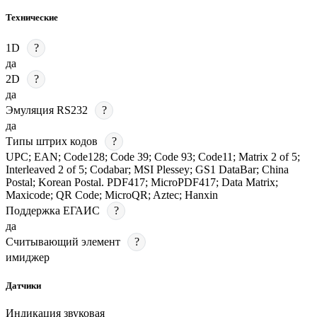
Технические
1D
?
да
2D
?
да
Эмуляция RS232
?
да
Типы штрих кодов
?
UPC; EAN; Code128; Code 39; Code 93; Code11; Matrix 2 of 5;
Interleaved 2 of 5; Codabar; MSI Plessey; GS1 DataBar; China
Postal; Korean Postal. PDF417; MicroPDF417; Data Matrix;
Maxicode; QR Code; MicroQR; Aztec; Hanxin
Поддержка ЕГАИС
?
да
Считывающий элемент
?
имиджер
Датчики
Индикация звуковая