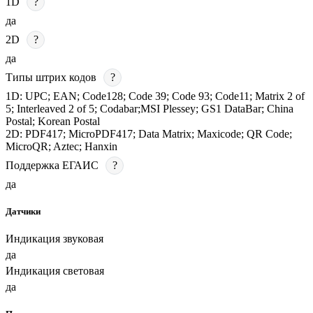
1D
?
да
2D
?
да
Типы штрих кодов
?
1D: UPC; EAN; Code128; Code 39; Code 93; Code11; Matrix 2 of
5; Interleaved 2 of 5; Codabar;MSI Plessey; GS1 DataBar; China
Postal; Korean Postal
2D: PDF417; MicroPDF417; Data Matrix; Maxicode; QR Code;
MicroQR; Aztec; Hanxin
Поддержка ЕГАИС
?
да
Датчики
Индикация звуковая
да
Индикация световая
да