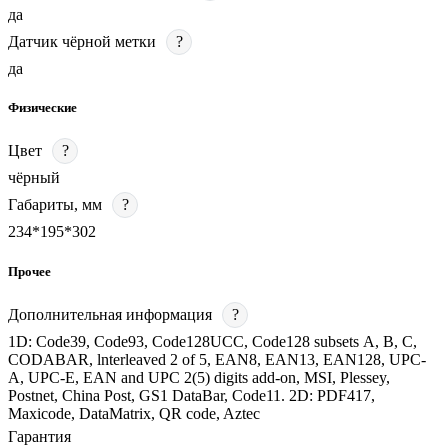
да
Датчик чёрной метки
?
да
Физические
Цвет
?
чёрный
Габариты, мм
?
234*195*302
Прочее
Дополнительная информация
?
1D: Code39, Code93, Code128UCC, Code128 subsets А, В, С,
CODABAR, lnterleaved 2 of 5, EAN8, EAN13, EAN128, UPC-
A, UPC-E, EAN and UPC 2(5) digits add-on, MSI, Plessey,
Postnet, China Post, GS1 DataBar, Code11. 2D: PDF417,
Maxicode, DataMatrix, QR code, Aztec
Гарантия